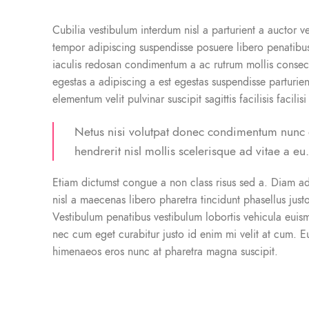
Cubilia vestibulum interdum nisl a parturient a auctor v
tempor adipiscing suspendisse posuere libero penatibus
iaculis redosan condimentum a ac rutrum mollis consec
egestas a adipiscing a est egestas suspendisse parturie
elementum velit pulvinar suscipit sagittis facilisis facilis
Netus nisi volutpat donec condimentum nun
hendrerit nisl mollis scelerisque ad vitae a eu.
Etiam dictumst congue a non class risus sed a. Diam a
nisl a maecenas libero pharetra tincidunt phasellus jus
Vestibulum penatibus vestibulum lobortis vehicula euism
nec cum eget curabitur justo id enim mi velit at cum. Eu
himenaeos eros nunc at pharetra magna suscipit.