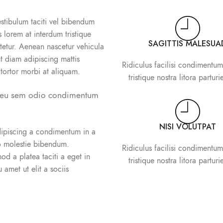
estibulum taciti vel bibendum
 lorem at interdum tristique
SAGITTIS MALESUA
tetur. Aenean nascetur vehicula
nt diam adipiscing mattis
Ridiculus facilisi condimentum
i tortor morbi at aliquam.
tristique nostra litora parturi
c eu sem odio condimentum
NISI VOLUTPAT
dipiscing a condimentum in a
to molestie bibendum.
Ridiculus facilisi condimentum
od a platea taciti a eget in
tristique nostra litora parturi
 amet ut elit a sociis