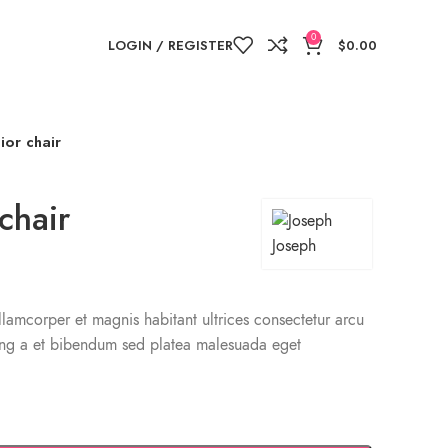
0
LOGIN / REGISTER
$
0.00
ior chair
chair
lamcorper et magnis habitant ultrices consectetur arcu
cing a et bibendum sed platea malesuada eget