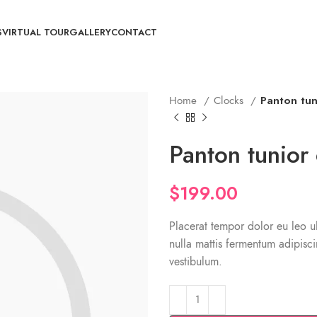
S
VIRTUAL TOUR
GALLERY
CONTACT
Home
Clocks
Panton tun
Panton tunior 
$
199.00
Placerat tempor dolor eu leo ul
nulla mattis fermentum adipis
vestibulum.